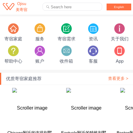

Ojisu
Search here

English
美寄宿
下拉刷新...
寄宿家庭
服务
寄宿需求
资讯
关于我们
帮助中心
账户
收件箱
客服
App
优质寄宿家庭推荐
查看更多 >
Chicago附近的连排别墅
Eastvale附近的独栋别墅
Bosto